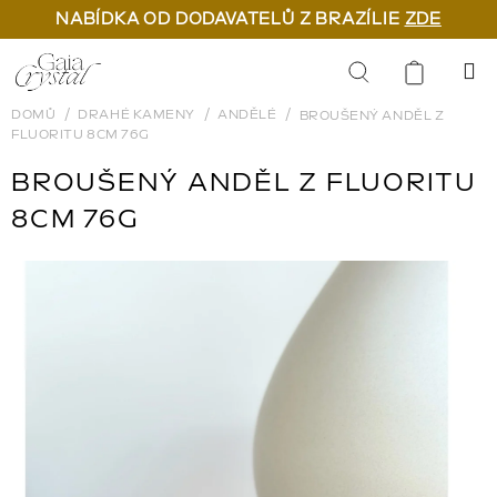
NABÍDKA OD DODAVATELŮ Z BRAZÍLIE
ZDE
Přejít
na
Hledat
obsah
DOMŮ
DRAHÉ KAMENY
ANDĚLÉ
BROUŠENÝ ANDĚL Z
FLUORITU 8CM 76G
BROUŠENÝ ANDĚL Z FLUORITU
8CM 76G