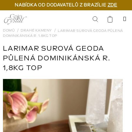
NABÍDKA OD DODAVATELŮ Z BRAZÍLIE
ZDE
Přejít
na
Hledat
obsah
DOMŮ
DRAHÉ KAMENY
LARIMAR SUROVÁ GEODA PŮLENÁ
DOMINIKÁNSKÁ R. 1,8KG TOP
LARIMAR SUROVÁ GEODA
PŮLENÁ DOMINIKÁNSKÁ R.
1,8KG TOP