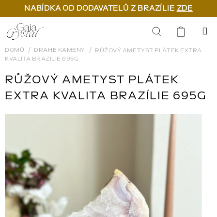
NABÍDKA OD DODAVATELŮ Z BRAZÍLIE
ZDE
Přejít
na
Hledat
obsah
DOMŮ
DRAHÉ KAMENY
RŮŽOVÝ AMETYST PLÁTEK EXTRA
KVALITA BRAZÍLIE 695G
RŮŽOVÝ AMETYST PLÁTEK
EXTRA KVALITA BRAZÍLIE 695G