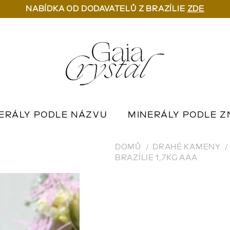
NABÍDKA OD DODAVATELŮ Z BRAZÍLIE
ZDE
ERÁLY PODLE NÁZVU
MINERÁLY PODLE Z
U
OUTLET MINERÁLŮ
📦 NA OBJEDNÁN
DOMŮ
DRAHÉ KAMENY
BRAZÍLIE 1,7KG AAA