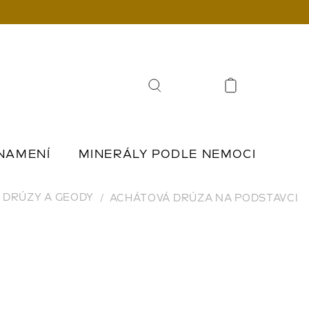
Hledat
NAMENÍ
MINERÁLY PODLE NEMOCI
Í
ŠPERKY Z KAMENŮ
DRÚZY A GEODY
ACHÁTOVÁ DRÚZA NA PODSTAVCI