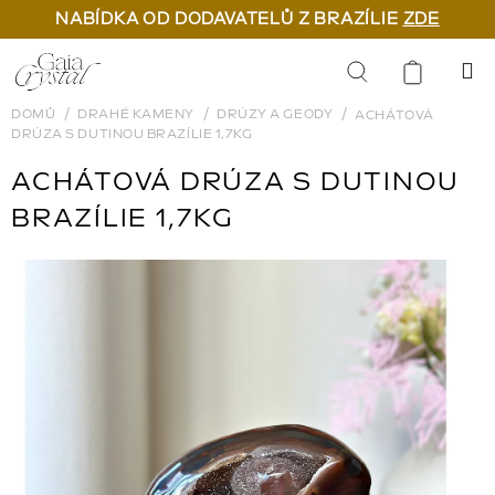
NABÍDKA OD DODAVATELŮ Z BRAZÍLIE
ZDE
Přejít
na
Hledat
obsah
DOMŮ
DRAHÉ KAMENY
DRÚZY A GEODY
ACHÁTOVÁ
DRÚZA S DUTINOU BRAZÍLIE 1,7KG
ACHÁTOVÁ DRÚZA S DUTINOU
BRAZÍLIE 1,7KG