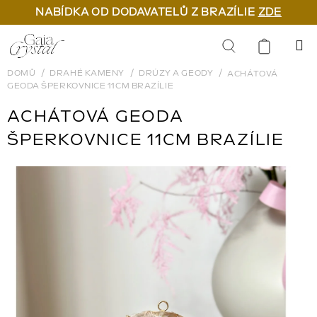
NABÍDKA OD DODAVATELŮ Z BRAZÍLIE
ZDE
Přejít
na
Hledat
obsah
DOMŮ
DRAHÉ KAMENY
DRÚZY A GEODY
ACHÁTOVÁ
GEODA ŠPERKOVNICE 11CM BRAZÍLIE
ACHÁTOVÁ GEODA
ŠPERKOVNICE 11CM BRAZÍLIE