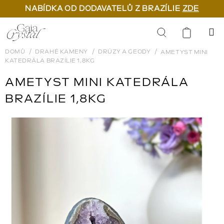
NABÍDKA OD DODAVATELŮ Z BRAZÍLIE
ZDE
Přejít
na
Hledat
obsah
DOMŮ
DRAHÉ KAMENY
DRÚZY A GEODY
AMETYST MINI
KATEDRÁLA BRAZÍLIE 1,8KG
AMETYST MINI KATEDRÁLA
BRAZÍLIE 1,8KG