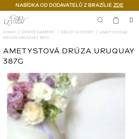
NABÍDKA OD DODAVATELŮ Z BRAZÍLIE
ZDE
Přejít
na
Hledat
obsah
DOMŮ
DRAHÉ KAMENY
DRÚZY A GEODY
AMETYSTOVÁ
DRÚZA URUQUAY 387G
AMETYSTOVÁ DRÚZA URUQUAY
387G