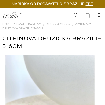
NABÍDKA OD DODAVATELŮ Z BRAZÍLIE
ZDE
Přejít
na
Hledat
obsah
DOMŮ
DRAHÉ KAMENY
DRÚZY A GEODY
CITRÍNOVÁ
DRÚZIČKA BRAZÍLIE 3-6CM
CITRÍNOVÁ DRÚZIČKA BRAZÍLIE
3-6CM