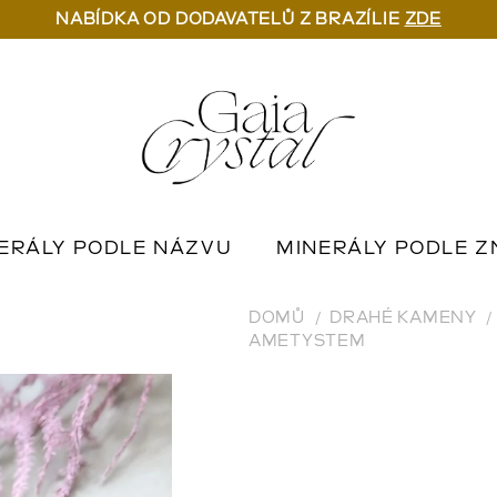
NABÍDKA OD DODAVATELŮ Z BRAZÍLIE
ZDE
ERÁLY PODLE NÁZVU
MINERÁLY PODLE Z
U
OUTLET MINERÁLŮ
📦 NA OBJEDNÁN
DOMŮ
DRAHÉ KAMENY
AMETYSTEM