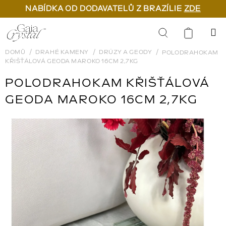
NABÍDKA OD DODAVATELŮ Z BRAZÍLIE
ZDE
Přejít
na
Hledat
obsah
DOMŮ
DRAHÉ KAMENY
DRÚZY A GEODY
POLODRAHOKAM
KŘIŠŤÁLOVÁ GEODA MAROKO 16CM 2,7KG
POLODRAHOKAM KŘIŠŤÁLOVÁ
GEODA MAROKO 16CM 2,7KG