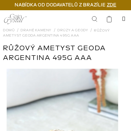
NABÍDKA OD DODAVATELŮ Z BRAZÍLIE
ZDE
Přejít
na
Hledat
obsah
DOMŮ
DRAHÉ KAMENY
DRÚZY A GEODY
RŮŽOVÝ
AMETYST GEODA ARGENTINA 495G AAA
RŮŽOVÝ AMETYST GEODA
ARGENTINA 495G AAA