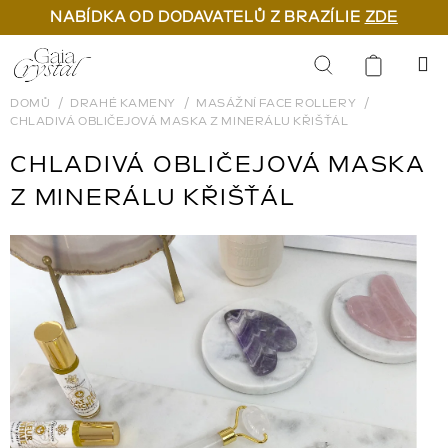
NABÍDKA OD DODAVATELŮ Z BRAZÍLIE
ZDE
Přejít
na
Hledat
obsah
DOMŮ
DRAHÉ KAMENY
MASÁŽNÍ FACE ROLLERY
CHLADIVÁ OBLIČEJOVÁ MASKA Z MINERÁLU KŘIŠŤÁL
CHLADIVÁ OBLIČEJOVÁ MASKA
Z MINERÁLU KŘIŠŤÁL