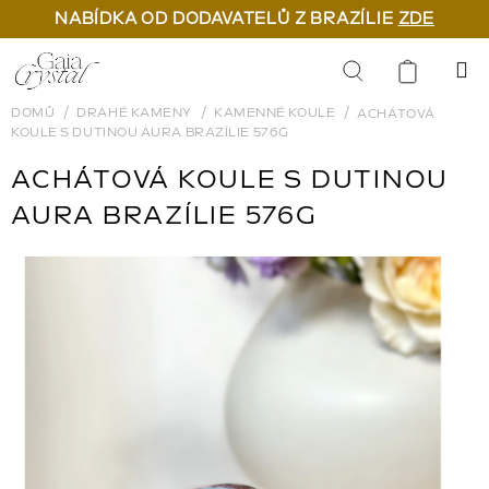
NABÍDKA OD DODAVATELŮ Z BRAZÍLIE
ZDE
Přejít
na
Hledat
obsah
DOMŮ
DRAHÉ KAMENY
KAMENNÉ KOULE
ACHÁTOVÁ
KOULE S DUTINOU AURA BRAZÍLIE 576G
ACHÁTOVÁ KOULE S DUTINOU
AURA BRAZÍLIE 576G