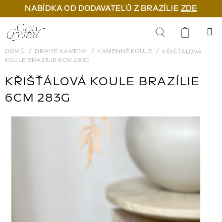
NABÍDKA OD DODAVATELŮ Z BRAZÍLIE
ZDE
Přejít
na
Hledat
obsah
DOMŮ
DRAHÉ KAMENY
KAMENNÉ KOULE
KŘIŠŤÁLOVÁ
KOULE BRAZÍLIE 6CM 283G
KŘIŠŤÁLOVÁ KOULE BRAZÍLIE
6CM 283G