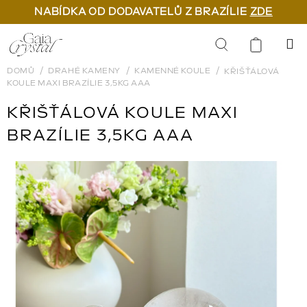
NABÍDKA OD DODAVATELŮ Z BRAZÍLIE
ZDE
Přejít
na
Hledat
obsah
DOMŮ
DRAHÉ KAMENY
KAMENNÉ KOULE
KŘIŠŤÁLOVÁ
KOULE MAXI BRAZÍLIE 3,5KG AAA
KŘIŠŤÁLOVÁ KOULE MAXI
BRAZÍLIE 3,5KG AAA