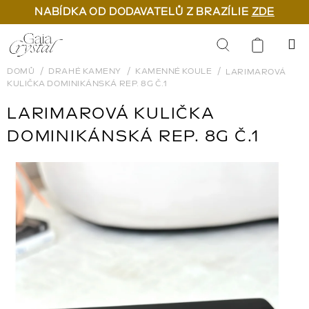
NABÍDKA OD DODAVATELŮ Z BRAZÍLIE
ZDE
Přejít
na
Hledat
obsah
DOMŮ
DRAHÉ KAMENY
KAMENNÉ KOULE
LARIMAROVÁ
KULIČKA DOMINIKÁNSKÁ REP. 8G Č.1
LARIMAROVÁ KULIČKA
DOMINIKÁNSKÁ REP. 8G Č.1