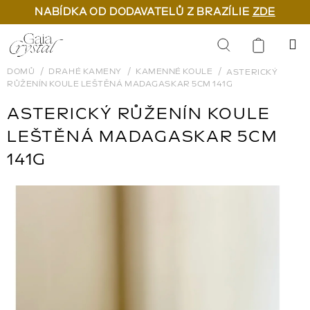
NABÍDKA OD DODAVATELŮ Z BRAZÍLIE
ZDE
Přejít
na
Hledat
obsah
DOMŮ
DRAHÉ KAMENY
KAMENNÉ KOULE
ASTERICKÝ
RŮŽENÍN KOULE LEŠTĚNÁ MADAGASKAR 5CM 141G
ASTERICKÝ RŮŽENÍN KOULE
LEŠTĚNÁ MADAGASKAR 5CM
141G