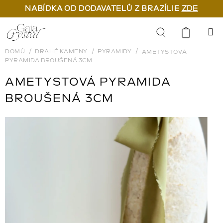
NABÍDKA OD DODAVATELŮ Z BRAZÍLIE
ZDE
Přejít
na
Hledat
obsah
DOMŮ
DRAHÉ KAMENY
PYRAMIDY
AMETYSTOVÁ
PYRAMIDA BROUŠENÁ 3CM
AMETYSTOVÁ PYRAMIDA
BROUŠENÁ 3CM