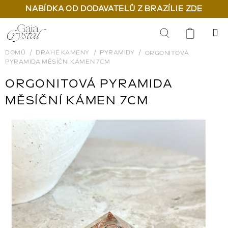
NABÍDKA OD DODAVATELŮ Z BRAZÍLIE
ZDE
Přejít
na
Hledat
obsah
DOMŮ
DRAHÉ KAMENY
PYRAMIDY
ORGONITOVÁ
PYRAMIDA MĚSÍČNÍ KÁMEN 7CM
ORGONITOVÁ PYRAMIDA
MĚSÍČNÍ KÁMEN 7CM