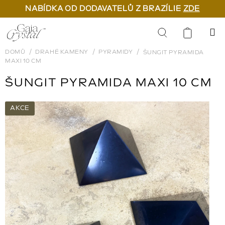
NABÍDKA OD DODAVATELŮ Z BRAZÍLIE
ZDE
Přejít
na
Hledat
obsah
DOMŮ
DRAHÉ KAMENY
PYRAMIDY
ŠUNGIT PYRAMIDA
MAXI 10 CM
ŠUNGIT PYRAMIDA MAXI 10 CM
AKCE