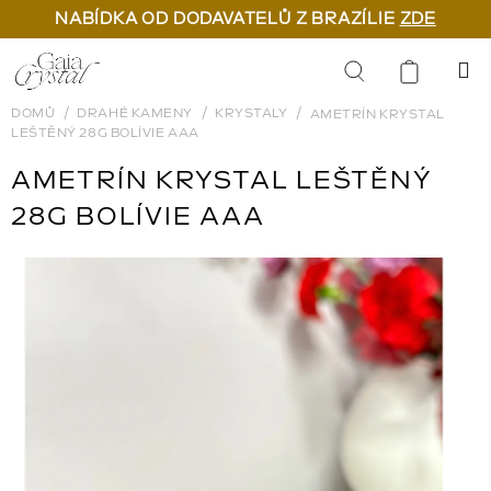
NABÍDKA OD DODAVATELŮ Z BRAZÍLIE
ZDE
Přejít
na
Hledat
obsah
DOMŮ
DRAHÉ KAMENY
KRYSTALY
AMETRÍN KRYSTAL
LEŠTĚNÝ 28G BOLÍVIE AAA
AMETRÍN KRYSTAL LEŠTĚNÝ
28G BOLÍVIE AAA