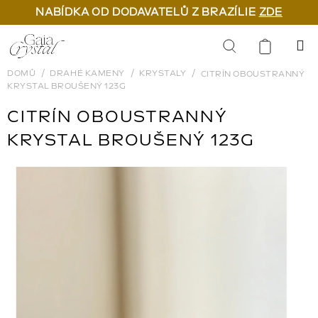
NABÍDKA OD DODAVATELŮ Z BRAZÍLIE
ZDE
Přejít
na
Hledat
obsah
DOMŮ
DRAHÉ KAMENY
KRYSTALY
CITRÍN OBOUSTRANNÝ
KRYSTAL BROUŠENÝ 123G
CITRÍN OBOUSTRANNÝ
KRYSTAL BROUŠENÝ 123G