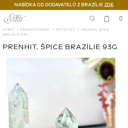
NABÍDKA OD DODAVATELŮ Z BRAZÍLIE
ZDE
Přejít
na
Hledat
obsah
DOMŮ
DRAHÉ KAMENY
KRYSTALY
PRENHIT, ŠPICE
BRAZÍLIE 93G
PRENHIT, ŠPICE BRAZÍLIE 93G