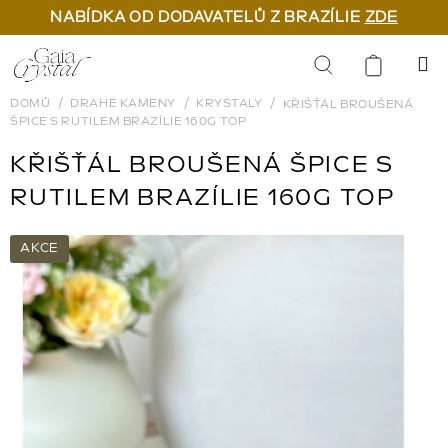
NABÍDKA OD DODAVATELŮ Z BRAZÍLIE
ZDE
Přejít
na
Hledat
obsah
DOMŮ
DRAHÉ KAMENY
KRYSTALY
KŘIŠŤÁL BROUŠENÁ
ŠPICE S RUTILEM BRAZÍLIE 160G TOP
KŘIŠŤÁL BROUŠENÁ ŠPICE S
RUTILEM BRAZÍLIE 160G TOP
AKCE