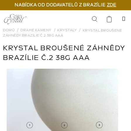
NABÍDKA OD DODAVATELŮ Z BRAZÍLIE
ZDE
Přejít
na
Hledat
obsah
DOMŮ
DRAHÉ KAMENY
KRYSTALY
KRYSTAL BROUŠENÉ
ZÁHNĚDY BRAZÍLIE Č.2 38G AAA
KRYSTAL BROUŠENÉ ZÁHNĚDY
BRAZÍLIE Č.2 38G AAA