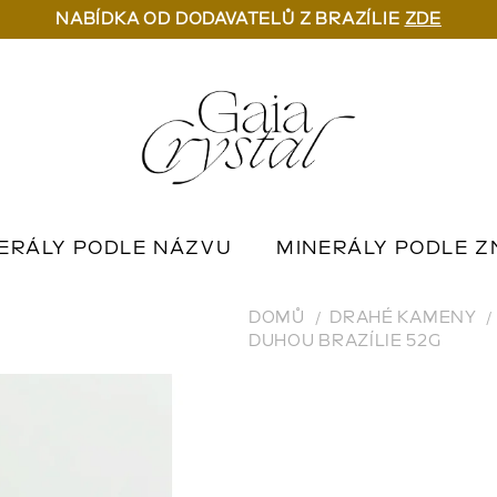
NABÍDKA OD DODAVATELŮ Z BRAZÍLIE
ZDE
ERÁLY PODLE NÁZVU
MINERÁLY PODLE Z
U
OUTLET MINERÁLŮ
📦 NA OBJEDNÁN
DOMŮ
DRAHÉ KAMENY
DUHOU BRAZÍLIE 52G