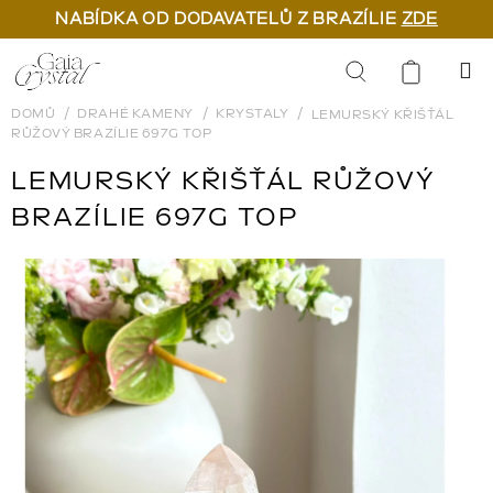
NABÍDKA OD DODAVATELŮ Z BRAZÍLIE
ZDE
Přejít
na
Hledat
obsah
DOMŮ
DRAHÉ KAMENY
KRYSTALY
LEMURSKÝ KŘIŠŤÁL
RŮŽOVÝ BRAZÍLIE 697G TOP
LEMURSKÝ KŘIŠŤÁL RŮŽOVÝ
BRAZÍLIE 697G TOP