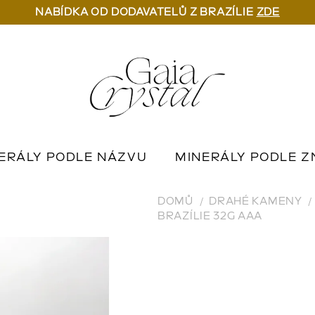
NABÍDKA OD DODAVATELŮ Z BRAZÍLIE
ZDE
ERÁLY PODLE NÁZVU
MINERÁLY PODLE Z
U
OUTLET MINERÁLŮ
📦 NA OBJEDNÁN
DOMŮ
DRAHÉ KAMENY
BRAZÍLIE 32G AAA