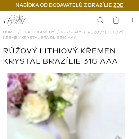
NABÍDKA OD DODAVATELŮ Z BRAZÍLIE
ZDE
Přejít
na
Hledat
obsah
DOMŮ
DRAHÉ KAMENY
KRYSTALY
RŮŽOVÝ LITHIOVÝ
KŘEMEN KRYSTAL BRAZÍLIE 31G AAA
RŮŽOVÝ LITHIOVÝ KŘEMEN
KRYSTAL BRAZÍLIE 31G AAA