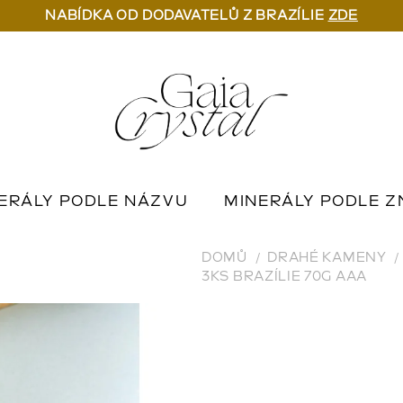
NABÍDKA OD DODAVATELŮ Z BRAZÍLIE
ZDE
ERÁLY PODLE NÁZVU
MINERÁLY PODLE Z
U
OUTLET MINERÁLŮ
📦 NA OBJEDNÁN
DOMŮ
DRAHÉ KAMENY
3KS BRAZÍLIE 70G AAA