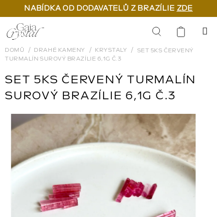
NABÍDKA OD DODAVATELŮ Z BRAZÍLIE
ZDE
Přejít
na
Hledat
obsah
DOMŮ
DRAHÉ KAMENY
KRYSTALY
SET 5KS ČERVENÝ
TURMALÍN SUROVÝ BRAZÍLIE 6,1G Č.3
SET 5KS ČERVENÝ TURMALÍN
SUROVÝ BRAZÍLIE 6,1G Č.3