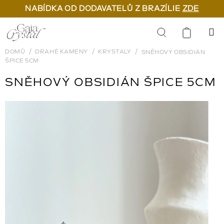
NABÍDKA OD DODAVATELŮ Z BRAZÍLIE
ZDE
Přejít
na
Hledat
obsah
DOMŮ
DRAHÉ KAMENY
KRYSTALY
SNĚHOVÝ OBSIDIÁN
ŠPICE 5CM
SNĚHOVÝ OBSIDIÁN ŠPICE 5CM