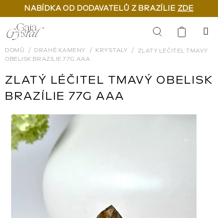
NABÍDKA OD DODAVATELŮ Z BRAZÍLIE
ZDE
Přejít
na
Hledat
obsah
DOMŮ
DRAHÉ KAMENY
KRYSTALY
ZLATÝ LÉČITEL TMAVÝ
OBELISK BRAZÍLIE 77G AAA
ZLATÝ LÉČITEL TMAVÝ OBELISK
BRAZÍLIE 77G AAA