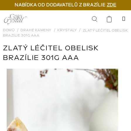
NABÍDKA OD DODAVATELŮ Z BRAZÍLIE
ZDE
Přejít
na
Hledat
obsah
DOMŮ
DRAHÉ KAMENY
KRYSTALY
ZLATÝ LÉČITEL OBELISK
BRAZÍLIE 301G AAA
ZLATÝ LÉČITEL OBELISK
BRAZÍLIE 301G AAA