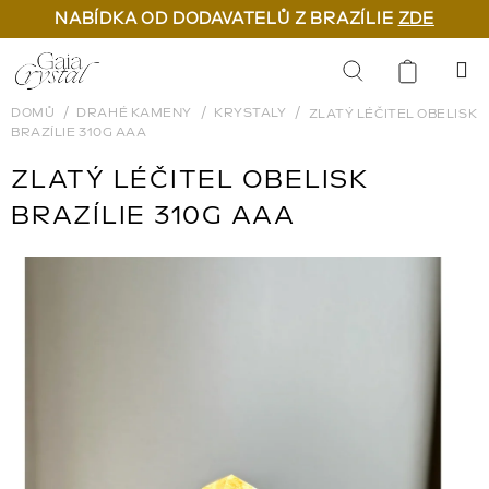
NABÍDKA OD DODAVATELŮ Z BRAZÍLIE
ZDE
Přejít
na
Hledat
obsah
DOMŮ
DRAHÉ KAMENY
KRYSTALY
ZLATÝ LÉČITEL OBELISK
BRAZÍLIE 310G AAA
ZLATÝ LÉČITEL OBELISK
BRAZÍLIE 310G AAA