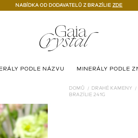
NABÍDKA OD DODAVATELŮ Z BRAZÍLIE
ZDE
ERÁLY PODLE NÁZVU
MINERÁLY PODLE Z
U
OUTLET MINERÁLŮ
📦 NA OBJEDNÁN
DOMŮ
DRAHÉ KAMENY
BRAZÍLIE 241G