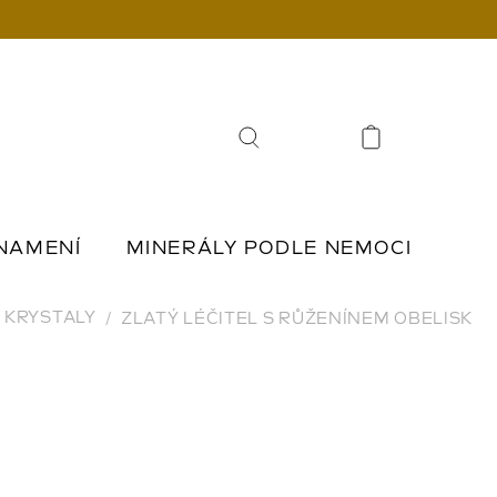
Hledat
NAMENÍ
MINERÁLY PODLE NEMOCI
Í
ŠPERKY Z KAMENŮ
KRYSTALY
ZLATÝ LÉČITEL S RŮŽENÍNEM OBELISK