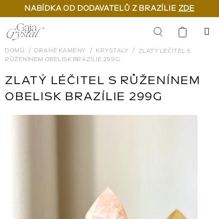
NABÍDKA OD DODAVATELŮ Z BRAZÍLIE
ZDE
Přejít
na
Hledat
obsah
DOMŮ
DRAHÉ KAMENY
KRYSTALY
ZLATÝ LÉČITEL S
RŮŽENÍNEM OBELISK BRAZÍLIE 299G
ZLATÝ LÉČITEL S RŮŽENÍNEM
OBELISK BRAZÍLIE 299G