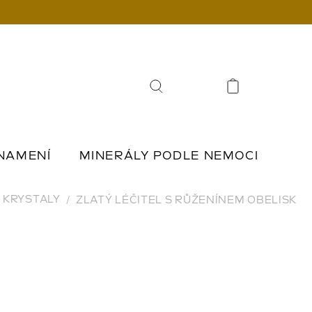
Hledat
NAMENÍ
MINERÁLY PODLE NEMOCI
Í
ŠPERKY Z KAMENŮ
KRYSTALY
ZLATÝ LÉČITEL S RŮŽENÍNEM OBELISK