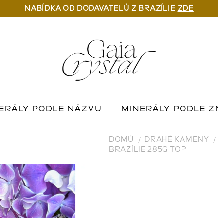
NABÍDKA OD DODAVATELŮ Z BRAZÍLIE
ZDE
ERÁLY PODLE NÁZVU
MINERÁLY PODLE Z
U
OUTLET MINERÁLŮ
📦 NA OBJEDNÁN
DOMŮ
DRAHÉ KAMENY
BRAZÍLIE 285G TOP