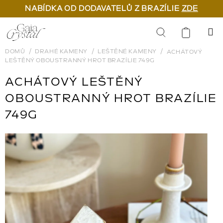
NABÍDKA OD DODAVATELŮ Z BRAZÍLIE
ZDE
Přejít
na
Hledat
obsah
DOMŮ
DRAHÉ KAMENY
LEŠTĚNÉ KAMENY
ACHÁTOVÝ
LEŠTĚNÝ OBOUSTRANNÝ HROT BRAZÍLIE 749G
ACHÁTOVÝ LEŠTĚNÝ
OBOUSTRANNÝ HROT BRAZÍLIE
749G