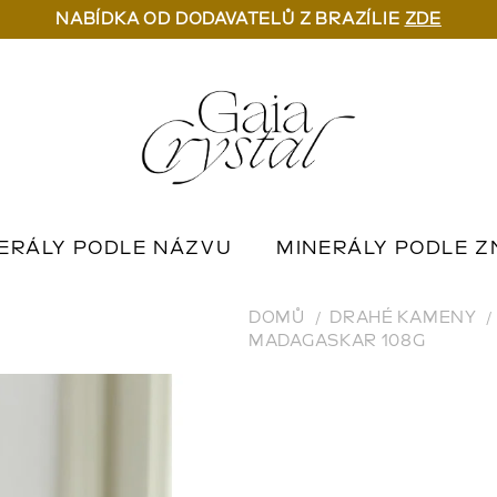
NABÍDKA OD DODAVATELŮ Z BRAZÍLIE
ZDE
ERÁLY PODLE NÁZVU
MINERÁLY PODLE Z
U
OUTLET MINERÁLŮ
📦 NA OBJEDNÁN
DOMŮ
DRAHÉ KAMENY
MADAGASKAR 108G