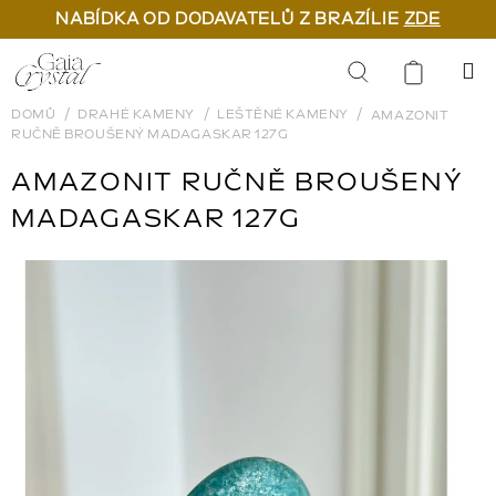
NABÍDKA OD DODAVATELŮ Z BRAZÍLIE
ZDE
Přejít
na
Hledat
obsah
DOMŮ
DRAHÉ KAMENY
LEŠTĚNÉ KAMENY
AMAZONIT
RUČNĚ BROUŠENÝ MADAGASKAR 127G
AMAZONIT RUČNĚ BROUŠENÝ
MADAGASKAR 127G