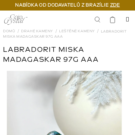
NABÍDKA OD DODAVATELŮ Z BRAZÍLIE
ZDE
Přejít
na
Hledat
obsah
DOMŮ
DRAHÉ KAMENY
LEŠTĚNÉ KAMENY
LABRADORIT
MISKA MADAGASKAR 97G AAA
LABRADORIT MISKA
MADAGASKAR 97G AAA