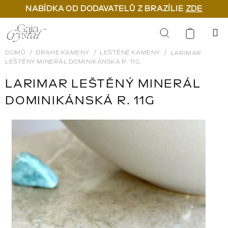
NABÍDKA OD DODAVATELŮ Z BRAZÍLIE
ZDE
Přejít
na
Hledat
obsah
DOMŮ
DRAHÉ KAMENY
LEŠTĚNÉ KAMENY
LARIMAR
LEŠTĚNÝ MINERÁL DOMINIKÁNSKÁ R. 11G
LARIMAR LEŠTĚNÝ MINERÁL
DOMINIKÁNSKÁ R. 11G