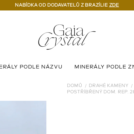
NABÍDKA OD DODAVATELŮ Z BRAZÍLIE
ZDE
ERÁLY PODLE NÁZVU
MINERÁLY PODLE Z
U
OUTLET MINERÁLŮ
📦 NA OBJEDNÁN
DOMŮ
DRAHÉ KAMENY
POSTŘÍBŘENÝ DOM. REP. 2