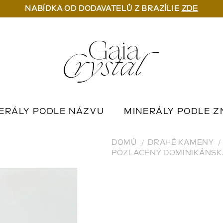
NABÍDKA OD DODAVATELŮ Z BRAZÍLIE
ZDE
ERÁLY PODLE NÁZVU
MINERÁLY PODLE Z
U
OUTLET MINERÁLŮ
📦 NA OBJEDNÁN
DOMŮ
DRAHÉ KAMENY
POZLACENÝ DOMINIKÁNSKÁ