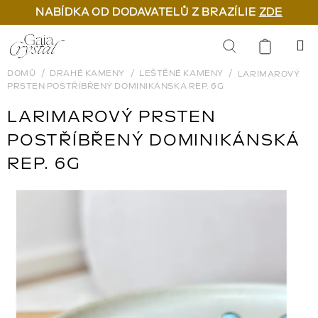
NABÍDKA OD DODAVATELŮ Z BRAZÍLIE
ZDE
Přejít
na
Hledat
obsah
DOMŮ
DRAHÉ KAMENY
LEŠTĚNÉ KAMENY
LARIMAROVÝ
PRSTEN POSTŘÍBŘENÝ DOMINIKÁNSKÁ REP. 6G
LARIMAROVÝ PRSTEN
POSTŘÍBŘENÝ DOMINIKÁNSKÁ
REP. 6G