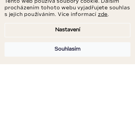
Tento web používá soubory cookie. Dalším
procházením tohoto webu vyjadřujete souhlas
Aktuální nabídka impozantních minerálů
s jejich používáním. Více informací
zde
.
od našich dodavatelů
Nastavení
PODÍVAT SE
Souhlasím