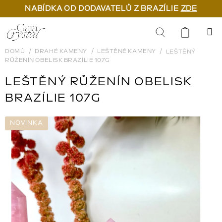
NABÍDKA OD DODAVATELŮ Z BRAZÍLIE
ZDE
Přejít
na
Hledat
obsah
DOMŮ
DRAHÉ KAMENY
LEŠTĚNÉ KAMENY
LEŠTĚNÝ
RŮŽENÍN OBELISK BRAZÍLIE 107G
LEŠTĚNÝ RŮŽENÍN OBELISK
BRAZÍLIE 107G
NOVINKA