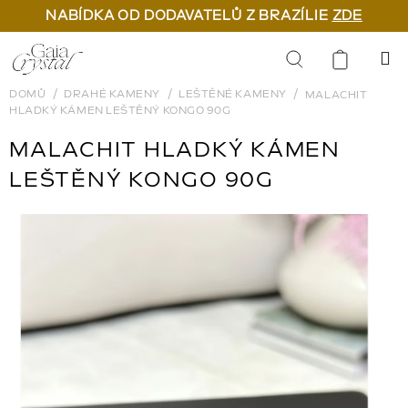
NABÍDKA OD DODAVATELŮ Z BRAZÍLIE
ZDE
Přejít
na
Hledat
obsah
DOMŮ
DRAHÉ KAMENY
LEŠTĚNÉ KAMENY
MALACHIT
HLADKÝ KÁMEN LEŠTĚNÝ KONGO 90G
MALACHIT HLADKÝ KÁMEN
LEŠTĚNÝ KONGO 90G