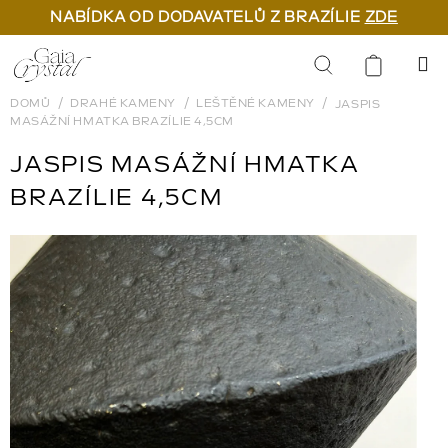
NABÍDKA OD DODAVATELŮ Z BRAZÍLIE
ZDE
Přejít
na
Hledat
obsah
DOMŮ
DRAHÉ KAMENY
LEŠTĚNÉ KAMENY
JASPIS
MASÁŽNÍ HMATKA BRAZÍLIE 4,5CM
JASPIS MASÁŽNÍ HMATKA
BRAZÍLIE 4,5CM